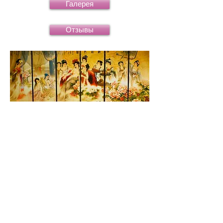
Галерея
Отзывы
правильное
прикосновение
способоно творить
чудеса!