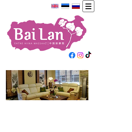
Ainulaadne
massažisalong Eestis