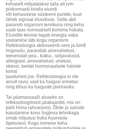
kohaselt mõjutatakse talla alt (vm
piirkonnast) kindla elundi
või kehasisese süsteemi punkte, kust
läheb signaal elundisse. Selle abil
paraneb organism tervikuna ning keha
saab taas normaalselt toimima hakata.
Elundite tervise tagab energia vaba
voolamine läbi kogu organismi.
Refeksoloogia aktiviseerib vere ja lümfi
ringvoolu, parandab ainevahetust,
leevendab pea-, kukla-, seljavalusid,
allergiaid, ainevahetust, unetust,
stressi, toetab hormonaalsete häirete
korral
taastumist jne. Refeksoloogia ei ole
ainult raviv, vaid ka haigusi ennetav
ning tõhus ka haiguste järelraviks.
Tai jalamassaaži aluseks on
refeksoloogilised jalakaardid, mis on
pärit Hiina rahvaravist. Õlide ja salvide
kasutamine koos liugleva tehnikaga
omab mõjutusi India Ayurveda
õpetusest. Kogu inimese keha
peegeldub erinevatele piirkondadele ja