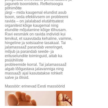
jaguneb tsoonideks. Refkelsoogia
põhimõtte
järgi – mida kaugemal elundist asub
tsoon, seda efektiivsem on probleemi
ravida – on jalalabad elutähtsatest
organitest kõige kaugemal ning
elundite mõjutamine kõige tõhusam.
Ravi eesmärk on ravida indiviidi kui
tervikut, et saavutada kehaline, vaimne,
hingeline ja sotsiaalne tasakaal. Tai
jalamassaaž parandab vereringet,
mõjub ja parandab seede- ja
erituselundite toiminguid, aitab ka
psüühiliste
probleemide korral. Tai jalamassaaž
algab lõõgastava jalavanniga ning
massaaži ajal kasutatakse rohkelt
salve ja õlisid.
Massöör: erinevad Eesti massöörid