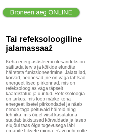
Broneeri aeg ONLINE
Tai refeksoloogiline
jalamassaaž
Keha energiasüsteemi ülesandeks on
säilitada tervis ja kõikide elundite
häireteta funktsioneerimine. Jalatallad,
kõrvad, peopesad jne on väga tähtsad
energeetilised piirkonnad, mis on
refeksoloogias väga täpselt
kaardistatud ja uuritud. Refeksoloogia
on tarkus, mis loeb märke keha
energeetilisetel piirkondadel ja näeb
nende taga peituvaid häireid ning
tehnika, mis õigel viisil kasutatuna
suudab takistused kõrvaldada ja laseb
elujõul taas õige tugevusega läbi
organite liikvele minna. Ravi põhimõtte