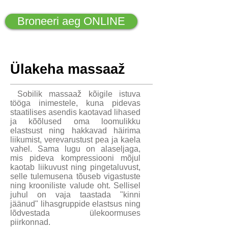
Broneeri aeg ONLINE
Ülakeha massaaž
Sobilik massaaž kõigile istuva
tööga inimestele, kuna pidevas
staatilises asendis kaotavad lihased
ja kõõlused oma loomulikku
elastsust ning hakkavad häirima
liikumist, verevarustust pea ja kaela
vahel. Sama lugu on alaseljaga,
mis pideva kompressiooni mõjul
kaotab liikuvust ning pingetaluvust,
selle tulemusena tõuseb vigastuste
ning krooniliste valude oht. Sellisel
juhul on vaja taastada "kinni
jäänud" lihasgruppide elastsus ning
lõdvestada ülekoormuses
piirkonnad.