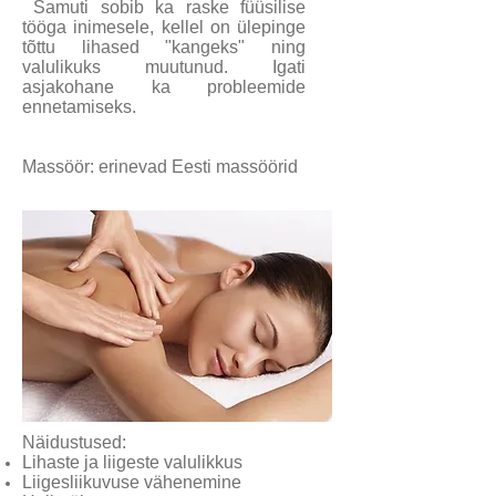
Samuti sobib ka raske füüsilise
tööga inimesele, kellel on ülepinge
tõttu lihased "kangeks" ning
valulikuks muutunud. Igati
asjakohane ka probleemide
ennetamiseks.
Massöör: erinevad Eesti massöörid
Näidustused:
Lihaste ja liigeste valulikkus
Liigesliikuvuse vähenemine